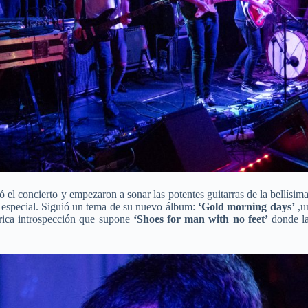
ó el concierto y empezaron a sonar las potentes guitarras de la bellísim
especial. Siguió un tema de su nuevo álbum:
‘Gold morning days’
,un
írica introspección que supone
‘Shoes for man with no feet’
donde la