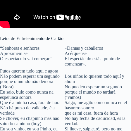
Letra de Entretenimento de Carlão
“Senhoras e senhores
«Damas y caballeros
Aproximem-se
Acérquense
O espectáculo vai começar”
El espectáculo está a punto de
comenzar».
Putos querem tudo aqui e agora
Não podem esperar um segundo
Los niños lo quieren todo aquí y
porque o mundo não demora
ahora
(‘Bora)
No pueden esperar un segundo
Eu saio, bulo como nunca na
porque el mundo no tardará
espelunca sonora
(‘vamos)
Que é a minha casa, fora de hora
Salgo, me agito como nunca en el
Não há prazo de validade, é a
basurero sonoro
verdade
que es mi casa, fuera de hora
Se chover, eu chapinho mas não
No hay fecha de caducidad, es la
saio do caminho (boy)
verdad.
Eu sou vinho, eu sou Pinho, eu
Si llueve, salpicaré, pero no me