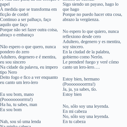
papel
Sigo siendo un payaso, hago lo
À medida que se transforma em
que hago
ficção de cordel
Porque no puedo hacer otra cosa,
Continuo a ser palhaço, faço
abrazo la vergüenza.
aquilo que faço
Porque não sei fazer outra coisa,
No espero lo que quiero, nunca
abraço o embaraço
reflexiono desde cero
Adultero, degenero y es mentira,
Não espero o que quero, nunca
soy sincero.
pondero do zero
En la ciudad de la palabra,
Adultero, degenero e é mentira,
gobierno como Nerón.
eu sou sincero
Le prenderé fuego y veré cómo
Na cidade da palavra, eu impero
canto un lero-lero….
tipo Nero
Deito fogo e fico a ver enquanto
Estoy bien, hermano
eu canto um lero-lero
(Poooooooorrrra!)
Ja, ja, ya sabes, tío.
Eu sou bom, mano
Estoy bien
(Poooooooorrrra!)
Ha ha, tu sabes, man
No, sólo soy una leyenda.
Eu sou bom
En mi cabeza
No, sólo soy una leyenda.
Nah, sou só uma lenda
En tu cabeza
Na minha cabeça