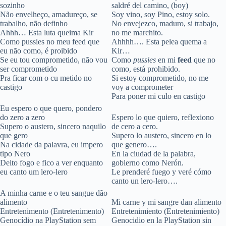
sozinho
saldré del camino, (boy)
Não envelheço, amadureço, se
Soy vino, soy Pino, estoy solo.
trabalho, não definho
No envejezco, maduro, si trabajo,
Ahhh… Esta luta queima Kir
no me marchito.
Como pussies no meu feed que
Ahhhh…. Esta pelea quema a
eu não como, é proibido
Kir…
Se eu tou comprometido, não vou
Como
pussies
en mi
feed
que no
ser comprometido
como, está prohibido.
Pra ficar com o cu metido no
Si estoy comprometido, no me
castigo
voy a comprometer
Para poner mi culo en castigo
Eu espero o que quero, pondero
do zero a zero
Espero lo que quiero, reflexiono
Supero o austero, sincero naquilo
de cero a cero.
que gero
Supero lo austero, sincero en lo
Na cidade da palavra, eu impero
que genero….
tipo Nero
En la ciudad de la palabra,
Deito fogo e fico a ver enquanto
gobierno como Nerón.
eu canto um lero-lero
Le prenderé fuego y veré cómo
canto un lero-lero….
A minha carne e o teu sangue dão
alimento
Mi carne y mi sangre dan alimento
Entretenimento (Entretenimento)
Entretenimiento (Entretenimiento)
Genocídio na PlayStation sem
Genocidio en la PlayStation sin