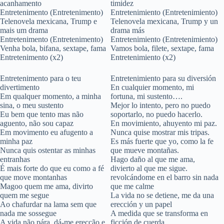
acanhamento
timidez
Entretenimento (Entretenimento)
Entretenimiento (Entretenimiento)
Telenovela mexicana, Trump e
Telenovela mexicana, Trump y un
mais um drama
drama más
Entretenimento (Entretenimento)
Entretenimiento (Entretenimiento)
Venha bola, bifana, sextape, fama
Vamos bola, filete, sextape, fama
Entretenimento (x2)
Entretenimiento (x2)
Entretenimento para o teu
Entretenimiento para su diversión
divertimento
En cualquier momento, mi
Em qualquer momento, a minha
fortuna, mi sustento….
sina, o meu sustento
Mejor lo intento, pero no puedo
Eu bem que tento mas não
soportarlo, no puedo hacerlo.
aguento, não sou capaz
En movimiento, ahuyento mi paz.
Em movimento eu afugento a
Nunca quise mostrar mis tripas.
minha paz
Es más fuerte que yo, como la fe
Nunca quis ostentar as minhas
que mueve montañas.
entranhas
Hago daño al que me ama,
É mais forte do que eu como a fé
divierto al que me sigue.
que move montanhas
revolcándome en el barro sin nada
Magoo quem me ama, divirto
que me calme
quem me segue
La vida no se detiene, me da una
Ao chafurdar na lama sem que
erección y un papel
nada me sossegue
A medida que se transforma en
A vida não pára, dá-me erecção e
ficción de cuerda.