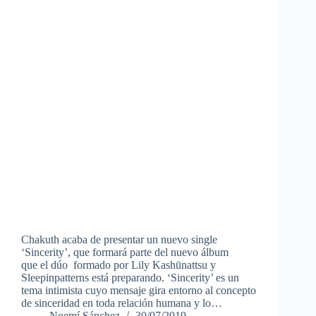
Chakuth acaba de presentar un nuevo single
‘Sincerity’, que formará parte del nuevo álbum
que el dúo formado por Lily Kashūnattsu y
Sleepinpatterns está preparando. ‘Sincerity’ es un
tema intimista cuyo mensaje gira entorno al concepto
de sinceridad en toda relación humana y lo…
Noemí Sánchez
30/07/2019