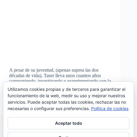
A pesar de su juventud, (apenas supera las dos
décadas de vida), Taser lleva unos cuantos años
componiendo, investigando y experimentando con la
música instrumental. Todo este aprendizaje obtenido
Utilizamos cookies propias y de terceros para garantizar el
navegando entre el hip-hop, el lo-fi, el trip hop y
funcionamiento de la web, medir su uso y mejorar nuestros
otros…
servicios. Puede aceptar todas las cookies, rechazar las no
Noemí Sánchez
28/09/2016
necesarias o configurar sus preferencias.
Política de cookies
Aceptar todo