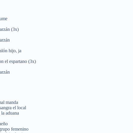
fume
arzán (3x)
arzán
alón hijo, ja
n el espartano (3x)
arzán
imal manda
angra el local
 la aduana
ueño
 grupo femenino