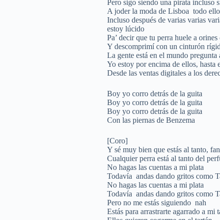
Pero sigo siendo una pirata incluso s
A joder la moda de Lisboa todo ello
Incluso después de varias varias var
estoy lúcido
Pa’ decir que tu perra huele a orines
Y descomprimí con un cinturón rígi
La gente está en el mundo pregunta
Yo estoy por encima de ellos, hasta e
Desde las ventas digitales a los de
Boy yo corro detrás de la guita
Boy yo corro detrás de la guita
Boy yo corro detrás de la guita
Con las piernas de Benzema
[Coro]
Y sé muy bien que estás al tanto, fan
Cualquier perra está al tanto del per
No hagas las cuentas a mi plata
Todavía andas dando gritos como T
No hagas las cuentas a mi plata
Todavía andas dando gritos como T
Pero no me estás siguiendo nah
Estás para arrastrarte agarrado a mi t