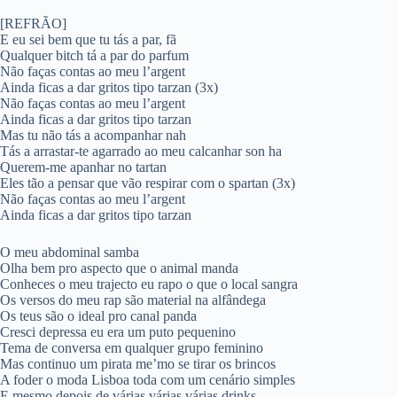
[REFRÃO]
E eu sei bem que tu tás a par, fã
Qualquer bitch tá a par do parfum
Não faças contas ao meu l’argent
Ainda ficas a dar gritos tipo tarzan (3x)
Não faças contas ao meu l’argent
Ainda ficas a dar gritos tipo tarzan
Mas tu não tás a acompanhar nah
Tás a arrastar-te agarrado ao meu calcanhar son ha
Querem-me apanhar no tartan
Eles tão a pensar que vão respirar com o spartan (3x)
Não faças contas ao meu l’argent
Ainda ficas a dar gritos tipo tarzan
O meu abdominal samba
Olha bem pro aspecto que o animal manda
Conheces o meu trajecto eu rapo o que o local sangra
Os versos do meu rap são material na alfândega
Os teus são o ideal pro canal panda
Cresci depressa eu era um puto pequenino
Tema de conversa em qualquer grupo feminino
Mas continuo um pirata me’mo se tirar os brincos
A foder o moda Lisboa toda com um cenário simples
E mesmo depois de várias várias várias drinks