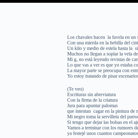
Los chavales hacen la favela en un s
Con una mierda en la hebilla del cin
Un kilo y medio de estela hasta la s
Muchos no llegan a soplar la vela de
Mi g, no está leyendo revistas de car
Lo que vas a ver es que yo estaba con
La mayor parte se preocupa con entre
Yo estoy tratando de pisar escenarios
(Te veo)
Escrituras sin abreviatura
Con la firma de la criatura
Jura para apuntar palomas
que intentan cagar en la pintura de 
Mi negro toma la servilleta del parr
Si tengo que dejar las bolsas en el a
Vamos a terminar con los rumores d
ya festejé unos cuantos campeonatos