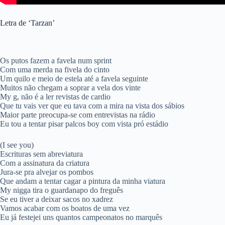
Letra de ‘Tarzan’
Os putos fazem a favela num sprint
Com uma merda na fivela do cinto
Um quilo e meio de estela até a favela seguinte
Muitos não chegam a soprar a vela dos vinte
My g, não é a ler revistas de cardio
Que tu vais ver que eu tava com a mira na vista dos sábios
Maior parte preocupa-se com entrevistas na rádio
Eu tou a tentar pisar palcos boy com vista pró estádio
(I see you)
Escrituras sem abreviatura
Com a assinatura da criatura
Jura-se pra alvejar os pombos
Que andam a tentar cagar a pintura da minha viatura
My nigga tira o guardanapo do freguês
Se eu tiver a deixar sacos no xadrez
Vamos acabar com os boatos de uma vez
Eu já festejei uns quantos campeonatos no marquês