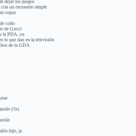
in dejar los juegos
 con un escenario simple
ias copas
 de coño
do de Gucci
 a la PDA, ya
n lo que dan en la televisión
rechos de la GDA
fume
arzán (3x)
arzán
alón hijo, ja