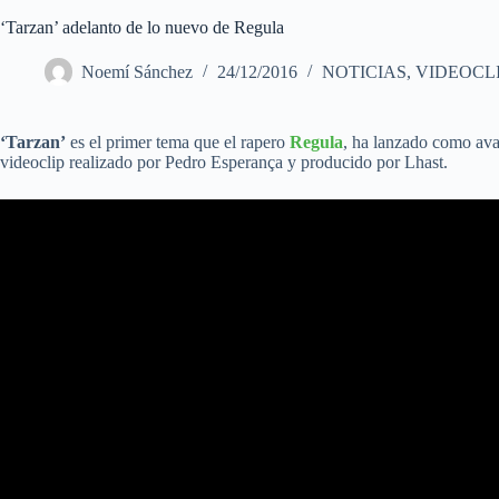
‘Tarzan’ adelanto de lo nuevo de Regula
Noemí Sánchez
24/12/2016
NOTICIAS
,
VIDEOCL
‘Tarzan’
es el primer tema que el rapero
Regula
, ha lanzado como ava
videoclip realizado por Pedro Esperança y producido por Lhast.