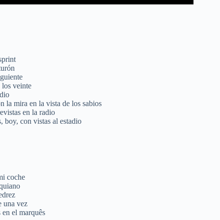
print
turón
iguiente
 los veinte
dio
 la mira en la vista de los sabios
vistas en la radio
, boy, con vistas al estadio
mi coche
oquiano
jedrez
e una vez
 en el marquês