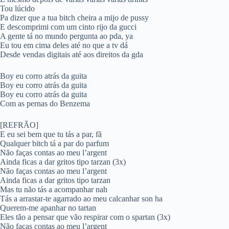
Tou lúcido
Pa dizer que a tua bitch cheira a mijo de pussy
E descomprimi com um cinto rijo da gucci
A gente tá no mundo pergunta ao pda, ya
Eu tou em cima deles até no que a tv dá
Desde vendas digitais até aos direitos da gda
Boy eu corro atrás da guita
Boy eu corro atrás da guita
Boy eu corro atrás da guita
Com as pernas do Benzema
[REFRÃO]
E eu sei bem que tu tás a par, fã
Qualquer bitch tá a par do parfum
Não faças contas ao meu l’argent
Ainda ficas a dar gritos tipo tarzan (3x)
Não faças contas ao meu l’argent
Ainda ficas a dar gritos tipo tarzan
Mas tu não tás a acompanhar nah
Tás a arrastar-te agarrado ao meu calcanhar son ha
Querem-me apanhar no tartan
Eles tão a pensar que vão respirar com o spartan (3x)
Não faças contas ao meu l’argent