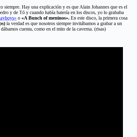
oco siempre. Hay una explicación y es que Alain Johannes que es el
Pedro y de Tó y cuando había batería en los discos, yo lo grababa
layboys»
o
«A Bunch of meninos».
En este disco, la primera cosa
ps)
la verdad es que nosotros siempre invitábamos a grabar a un
s dábamos cuenta, como en el mito de la caverna. (risas)