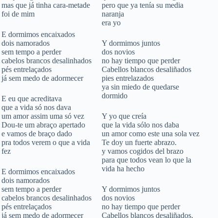
mas que já tinha cara-metade
pero que ya tenía su media
foi de mim
naranja
era yo
E dormimos encaixados
dois namorados
Y dormimos juntos
sem tempo a perder
dos novios
cabelos brancos desalinhados
no hay tiempo que perder
pés entrelaçados
Cabellos blancos desaliñados
já sem medo de adormecer
pies entrelazados
ya sin miedo de quedarse
dormido
E eu que acreditava
que a vida só nos dava
um amor assim uma só vez
Y yo que creía
Dou-te um abraço apertado
que la vida sólo nos daba
e vamos de braço dado
un amor como este una sola vez
pra todos verem o que a vida
Te doy un fuerte abrazo.
fez
y vamos cogidos del brazo
para que todos vean lo que la
vida ha hecho
E dormimos encaixados
dois namorados
sem tempo a perder
Y dormimos juntos
cabelos brancos desalinhados
dos novios
pés entrelaçados
no hay tiempo que perder
já sem medo de adormecer
Cabellos blancos desaliñados.