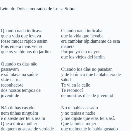
Letra de Dois namorados de Luísa Sobral
Quando nada indicava
Cuando nada indicaba
que a vida que levava
que la vida que llevaba
fosse mudar rápido assim
era cambiar rápidamente de esta
Pois eu era mais velha
manera
que os velhinhos do jardim
Porque yo era mayor
que los viejos del jardín
Quando os dias não
passavam
Cuando los días no pasaban
e só falava na saúde
y de lo único que hablaba era de
vi-te na rua
salud
reconheci-te
Te vi en la calle
dos nossos tempos de
Te reconocí
juventude
de nuestros días de juventud
Não tinhas casado
No te habías casado
nem tinhas ninguém
y no tenías a nadie
e disseste ser feliz assim
y me dijiste que eras feliz así.
Que a única mulher
Que la única mujer
de quem gostaste de verdade
que realmente le había gustado