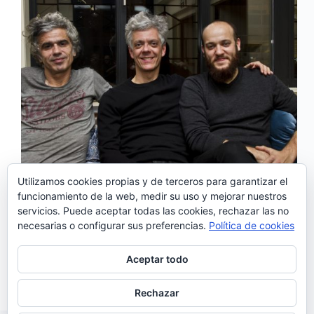
Utilizamos cookies propias y de terceros para garantizar el
funcionamiento de la web, medir su uso y mejorar nuestros
servicios. Puede aceptar todas las cookies, rechazar las no
Cuatro años después de su último disco: «A Bunch
necesarias o configurar sus preferencias.
Política de cookies
of Meninos», Pedro Gonçalves y Tó Trips o lo que
es lo mismo Dead Combo, volvieron a lo grande en
2018 con «Odeon Hotel», un disco elegante, menos
Aceptar todo
portugués que sus anteriores trabajos, …
Noemí Sánchez
28/01/2019
Rechazar