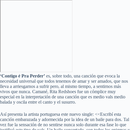
‘Contigo é Pra Perder’
es, sobre todo, una canción que evoca la
necesidad universal que todos tenemos de amar y ser amados, que nos
lleva a arriesgarnos a sufrir pero, al mismo tiempo, a sentirnos más
vivos que nunca. Camané, Rita Redshoes fue un cómplice muy
especial en la interpretación de una canción que es medio vals medio
balada y oscila entre el canto y el susurro.
Así presenta la artista portuguesa este nuevo single: <<Escribí esta
canción embarazada y adormecida por la idea de un baile para dos. Tal
vez fue la sensación de no sentirse nunca solo durante esa fase lo que
justificó este tipo de vals. Un baile concertado, con todos los enigmas y