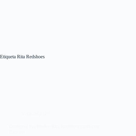
Etiqueta
Rita Redshoes
VIDEOCLIPS
Contigo é Pra Perder: Rita Redshoes canta con
Camané