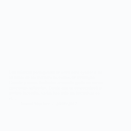
Los músicos portugueses se unen para ayudar a las
víctimas de los terribles incendios de Pedrógão
Grande y zonas limítrofes actuando gratis en varios
conciertos solidarios. Desde que se desencadenó el
terrible incendio, varias han sido las iniciativas en
el…
Noemí Sánchez
24/06/2017