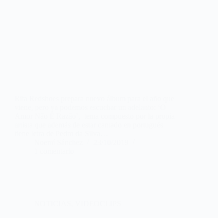
Rita Redshoes prepara nuevo álbum para el año que
viene, pero ya podemos escuchar un adelanto: ‘O
Amor Não É Razão’, tema compuesto por la propia
artista que además de estar cantado en portugués
tiene letra de Pedro da Silva…
Noemí Sánchez
23/10/2019
1 comentario
NOTICIAS
,
VIDEOCLIPS