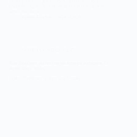
del mejor fadista portugués: Camané. Este es el
segundo single adelanto del próximo trabajo de la
artista tras dar a…
Noemí Sánchez
07/05/2020
NOTICIAS
,
VIDEOCLIPS
Rita Redshoes vuelve con un tema en portugués: O
Amor não é razão,