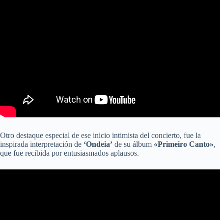
Otro destaque especial de ese inicio intimista del concierto, fue la
inspirada interpretación de
‘Ondeia’
de su álbum
«Primeiro Canto»
,
que fue recibida por entusiasmados aplausos.