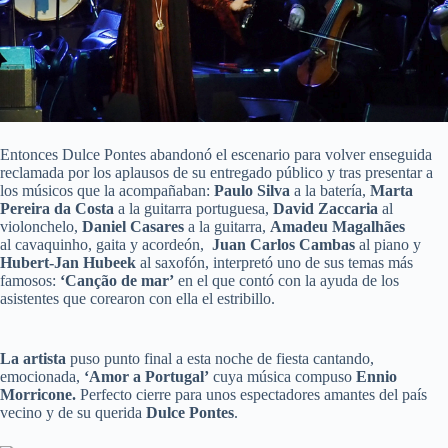
Entonces Dulce Pontes abandonó el escenario para volver enseguida
reclamada por los aplausos de su entregado público y tras presentar a
los músicos que la acompañaban:
Paulo Silva
a la batería,
Marta
Pereira da Costa
a la guitarra portuguesa,
David Zaccaria
al
violonchelo,
Daniel Casares
a la guitarra,
Amadeu Magalhães
al cavaquinho, gaita y acordeón,
Juan Carlos Cambas
al piano y
Hubert-Jan Hubeek
al saxofón, interpretó uno de sus temas más
famosos:
‘Canção de mar’
en el que contó con la ayuda de los
asistentes que corearon con ella el estribillo.
La artista
puso punto final a esta noche de fiesta cantando,
emocionada,
‘Amor a Portugal’
cuya música compuso
Ennio
Morricone.
Perfecto cierre para unos espectadores amantes del país
vecino y de su querida
Dulce Pontes
.