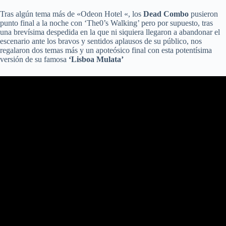
Tras algún tema más de «Odeon Hotel «, los
Dead Combo
pusieron
punto final a la noche con ‘The0’s Walking’ pero por supuesto, tras
una brevísima despedida en la que ni siquiera llegaron a abandonar el
escenario ante los bravos y sentidos aplausos de su público, nos
regalaron dos temas más y un apoteósico final con esta potentísima
versión de su famosa
‘Lisboa Mulata’