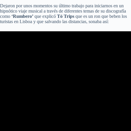
Dejaron por unos momentos su último trabajo para iniciarnos en un
hipnótico viaje musical a través de diferentes temas de su discografía
como
‘Rumbero’
que explicó
Tó Trips
que es un ron que beben los
turistas en Lisboa y que salvando las distancias, sonaba así: