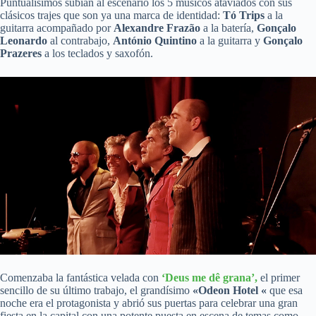
Puntualísimos subían al escenario los 5 músicos ataviados con sus
clásicos trajes que son ya una marca de identidad:
Tó Trips
a la
guitarra acompañado por
Alexandre Frazão
a la batería,
Gonçalo
Leonardo
al contrabajo,
António Quintino
a la guitarra y
Gonçalo
Prazeres
a los teclados y saxofón.
Comenzaba la fantástica velada con
‘Deus me dê grana’,
el primer
sencillo de su último trabajo, el grandísimo
«Odeon Hotel «
que esa
noche era el protagonista y abrió sus puertas para celebrar una gran
fiesta en la capital con una potente puesta en escena de temas como