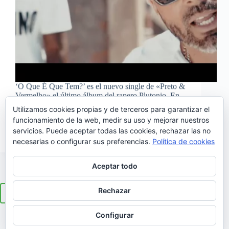
‘O Que É Que Tem?’ es el nuevo single de «Preto &
Vermelho» el último álbum del rapero Plutonio. En
este corte del disco, cuenta con la colaboración de
Utilizamos cookies propias y de terceros para garantizar el
otro rapero; Dengaz, que participa también en el
funcionamiento de la web, medir su uso y mejorar nuestros
videoclip presentación del…
servicios. Puede aceptar todas las cookies, rechazar las no
Noemí Sánchez
16/08/2016
necesarias o configurar sus preferencias.
Política de cookies
Aceptar todo
Rechazar
ANTERIOR
SIGUIENTE
Configurar