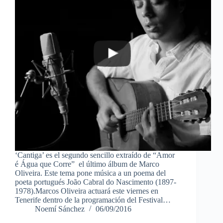
‘Cantiga’ es el segundo sencillo extraído de “Amor
é Água que Corre” el último álbum de Marco
Oliveira. Este tema pone música a un poema del
poeta portugués João Cabral do Nascimento (1897-
1978).Marcos Oliveira actuará este viernes en
Tenerife dentro de la programación del Festival…
Noemí Sánchez
06/09/2016