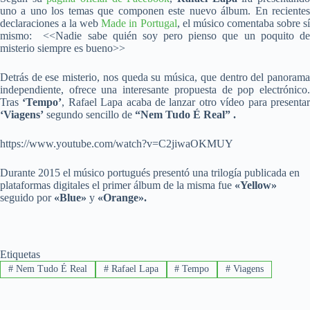
uno a uno los temas que componen este nuevo álbum. En recientes
declaraciones a la web
Made in Portugal
, el músico comentaba sobre s
mismo: <<Nadie sabe quién soy pero pienso que un poquito de
misterio siempre es bueno>>
Detrás de ese misterio, nos queda su música, que dentro del panorama
independiente, ofrece una interesante propuesta de pop electrónico.
Tras
‘Tempo’
, Rafael Lapa acaba de lanzar otro vídeo para presenta
‘Viagens’
segundo sencillo de
“Nem Tudo É Real” .
https://www.youtube.com/watch?v=C2jiwaOKMUY
Durante 2015 el músico portugués presentó una trilogía publicada en
plataformas digitales el primer álbum de la misma fue
«Yellow»
seguido por
«Blue»
y
«Orange».
Etiquetas
#
Nem Tudo É Real
#
Rafael Lapa
#
Tempo
#
Viagens