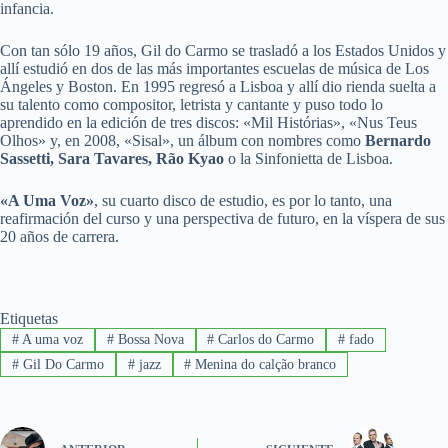
infancia.
Con tan sólo 19 años, Gil do Carmo se trasladó a los Estados Unidos y
allí estudió en dos de las más importantes escuelas de música de Los
Ángeles y Boston. En 1995 regresó a Lisboa y allí dio rienda suelta a
su talento como compositor, letrista y cantante y puso todo lo
aprendido en la edición de tres discos: «Mil Histórias», «Nus Teus
Olhos» y, en 2008, «Sisal», un álbum con nombres como
Bernardo
Sassetti, Sara Tavares, Rão Kyao
o la Sinfonietta de Lisboa.
«A Uma Voz»
, su cuarto disco de estudio, es por lo tanto, una
reafirmación del curso y una perspectiva de futuro, en la víspera de sus
20 años de carrera.
Etiquetas
#
A uma voz
#
Bossa Nova
#
Carlos do Carmo
#
fado
#
Gil Do Carmo
#
jazz
#
Menina do calção branco