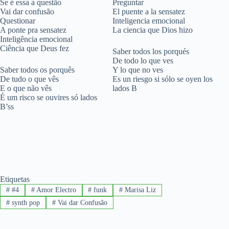
Se é essa a questão
Preguntar
Vai dar confusão
El puente a la sensatez
Questionar
Inteligencia emocional
A ponte pra sensatez
La ciencia que Dios hizo
Inteligência emocional
Ciência que Deus fez
Saber todos los porqués
De todo lo que ves
Saber todos os porquês
Y lo que no ves
De tudo o que vês
Es un riesgo si sólo se oyen los
E o que não vês
lados B
É um risco se ouvires só lados
B’ss
Etiquetas
#
#4
#
Amor Electro
#
funk
#
Marisa Liz
#
synth pop
#
Vai dar Confusão