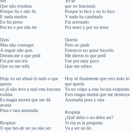
Sei
Yo sé
Que não resultou
que no funcionó.
Porque fiz e não fiz
Porque lo hice y no lo hice.
E nada mudou
Y nada ha cambiado
Eu fui preso
Fui arrestado
Por ter e por não ter
Por tener y por no tener
Quis
Quería
Mas não consegui
Pero no pude
A seguir não quis
Entonces no quise hacerlo.
Deram-me o que pedi
Me dieron lo que pedí
Foi por um triz
Fue por muy poco
Que eu me refiz
Que me rehice
Hoje eu sei afinal és tudo o que
Hoy sé finalmente que eres todo lo
queria
que quería
eu já não levo a mal esta loucura
Ya no culpo a esta locura exquisita
exímia
Eres magia mortal que me destruye
Es magia mortal que me dá
Anomalía pura y rara
avaria
Pura e rara anomalia
Respirar
¿Qué debo o no debo ser?
Respirar
Si esa es la pregunta
O que hei-de ser ou não ser
Va a ser un lío