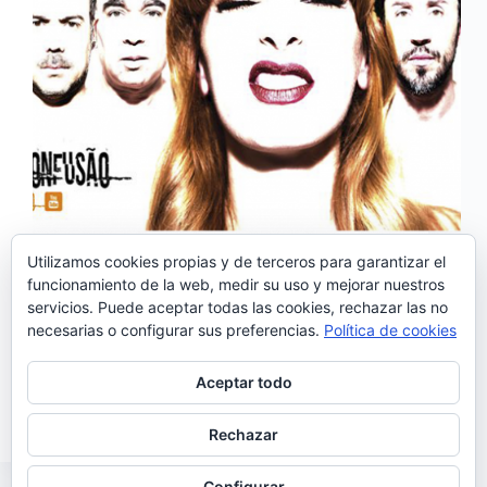
Utilizamos cookies propias y de terceros para garantizar el
funcionamiento de la web, medir su uso y mejorar nuestros
servicios. Puede aceptar todas las cookies, rechazar las no
Los Amor Electro tienen nuevo single: ‘Vai dar
necesarias o configurar sus preferencias.
Política de cookies
confusão’. Es el quinto sencillo extraído de su último
trabajo «#4», el tercer álbum de la banda portuguesa.
‘Vai dar confusão’ tiene letra de Marisa Liz y Mauro
Aceptar todo
Ramos y música de Tiago Pais Dias y es…
Noemí Sánchez
01/06/2019
Rechazar
Configurar