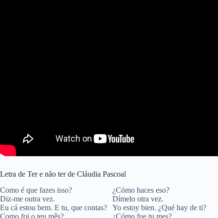
Letra de Ter e não ter de Cláudia Pascoal
Como é que fazes isso?
¿Cómo haces eso?
Diz-me outra vez.
Dímelo otra vez.
Eu cá estou bem. E tu, que contas?
Yo estoy bien. ¿Qué hay de ti?
Como foi o teu mês?
¿Cómo fue tu mes?