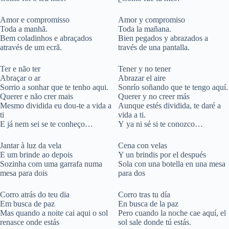
Amor e compromisso
Amor y compromiso
Toda a manhã.
Toda la mañana.
Bem coladinhos e abraçados
Bien pegados y abrazados a
através de um ecrã.
través de una pantalla.
Ter e não ter
Tener y no tener
Abraçar o ar
Abrazar el aire
Sorrio a sonhar que te tenho aqui.
Sonrío soñando que te tengo aquí.
Querer e não crer mais
Querer y no creer más
Mesmo dividida eu dou-te a vida a
Aunque estés dividida, te daré a
ti
vida a ti.
E já nem sei se te conheço…
Y ya ni sé si te conozco…
Jantar à luz da vela
Cena con velas
E um brinde ao depois
Y un brindis por el después
Sozinha com uma garrafa numa
Sola con una botella en una mesa
mesa para dois
para dos
Corro atrás do teu dia
Corro tras tu día
Em busca de paz
En busca de la paz
Mas quando a noite cai aqui o sol
Pero cuando la noche cae aquí, el
renasce onde estás
sol sale donde tú estás.