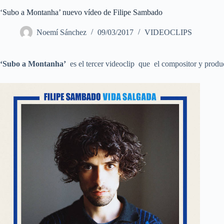
‘Subo a Montanha’ nuevo vídeo de Filipe Sambado
Noemí Sánchez
09/03/2017
VIDEOCLIPS
‘Subo a Montanha’
es el tercer videoclip que el compositor y produ