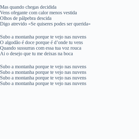
Mas quando chegas decidida
Vens ofegante com calor menos vestida
Olhos de pálpebra descida
Digo atrevido «Se quiseres podes ser querida»
Subo a montanha porque te vejo nas nuvens
O algodão é doce porque é d’onde tu vens
Quando sussurras com essa tua voz rouca
Ai o desejo que tu me deixas na boca
Subo a montanha porque te vejo nas nuvens
Subo a montanha porque te vejo nas nuvens
Subo a montanha porque te vejo nas nuvens
Subo a montanha porque te vejo nas nuvens