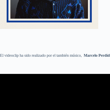
El videoclip ha sido realizado por el también músico,
Marcelo Perdid