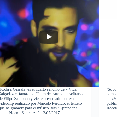
‘Roda a Garrafa’ es el cuarto sencillo de » Vida
‘Subo 
Salgada» el fantástico álbum de estreno en solitario
compos
de Filipe Sambado y viene presentado por este
de «Vi
videoclip realizado por Marcelo Perdido, el tercero
publi
que ha grabado para el músico tras ‘Aprender e…
Re
Noemí Sánchez
12/07/2017