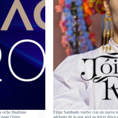
 ocho finalistas
Filipe Sambado vuelve con un nuevo te
Conan Osiris
adelanto de lo que será su tercer disco