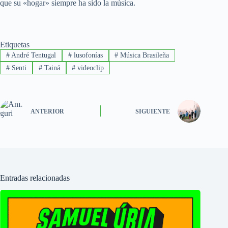
que su «hogar» siempre ha sido la música.
Etiquetas
#
André Tentugal
#
lusofonías
#
Música Brasileña
#
Senti
#
Tainá
#
videoclip
ANTERIOR
SIGUIENTE
Entradas relacionadas