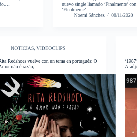
edo,…
nuevo single llamado ‘Finalmente’ con 
‘Finalmente’…
Noemí Sánchez
08/11/2020
NOTICIAS
,
VIDEOCLIPS
Rita Redshoes vuelve con un tema en portugués: O
‘1987’
Amor não é razão,
Araúj