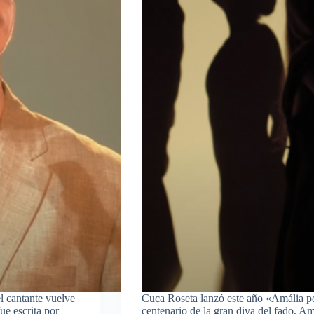
l cantante vuelve
Cuca Roseta lanzó este año «Amália p
fue escrita por
centenario de la gran diva del fado, A