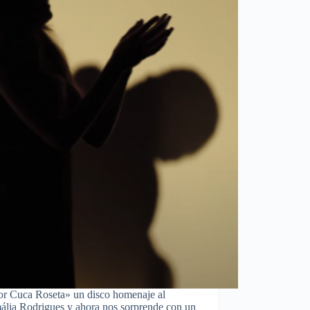
or Cuca Roseta» un disco homenaje al
mália Rodrigues y ahora nos sorprende con un