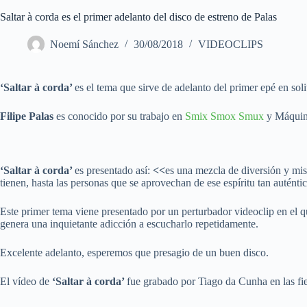
Saltar à corda es el primer adelanto del disco de estreno de Palas
Noemí Sánchez
30/08/2018
VIDEOCLIPS
‘Saltar à corda’
es el tema que sirve de adelanto del primer epé en soli
Filipe Palas
es conocido por su trabajo en
Smix Smox Smux
y Máquina
‘Saltar à corda’
es presentado así:
<<
es una mezcla de diversión y mis
tienen, hasta las personas que se aprovechan de ese espíritu tan auténti
Este primer tema viene presentado por un perturbador videoclip en el 
genera una inquietante adicción a escucharlo repetidamente.
Excelente adelanto, esperemos que presagio de un buen disco.
El vídeo de
‘Saltar à corda’
fue grabado por Tiago da Cunha en las fi