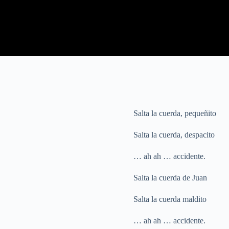
Salta la cuerda, pequeñito
Salta la cuerda, despacito
… ah ah … accidente.
Salta la cuerda de Juan
Salta la cuerda maldito
… ah ah … accidente.