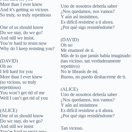
More than I ever knew
Uno de nosotros debería saber
And it’s getting so vicious
¿Nos quedamos, nos vamos?
So truly, so truly repetitious
Y aún así insistimos,
Es difícil resistirse a ti ahora.
One of us should know
¿Por qué sigo resistiéndome?
Do we stay, do we go?
And still we insist,
(DAVID)
You’re hard to resist now
Oh no
Why do I keep resisting you?
Me enamoré de ti.
Más de lo que jamás había imaginado
(DAVID)
(tan vicioso, tan verdaderamente
Oh no
repetitivo)
I fell hard for you
No te librarás de mí.
More than I ever knew
Bueno, no puedo deshacerme de ti.
(so vicious, so truly
repetitious)
(ALICE)
You won’t get rid of me
Uno de nosotros debería saber
Well I can’t get rid of you
¿Nos quedamos, nos vamos?
Y aún así insistimos
(ALICE)
Es difícil resistirse a ti ahora.
One of us should know
¿Por qué sigo resistiéndome?
Do we stay, do we go?
And still we insist
Tan vicioso.
You’re hard to resist now