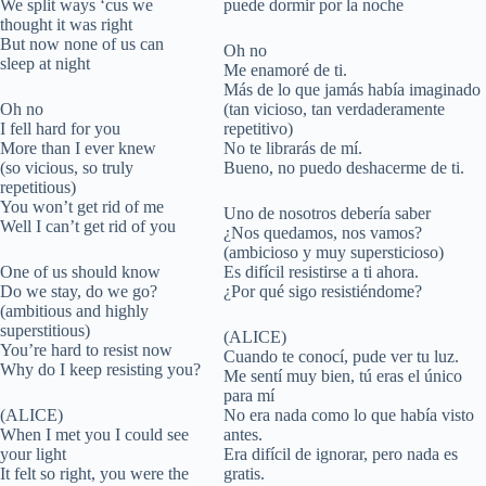
We split ways ‘cus we
puede dormir por la noche
thought it was right
But now none of us can
Oh no
sleep at night
Me enamoré de ti.
Más de lo que jamás había imaginado
Oh no
(tan vicioso, tan verdaderamente
I fell hard for you
repetitivo)
More than I ever knew
No te librarás de mí.
(so vicious, so truly
Bueno, no puedo deshacerme de ti.
repetitious)
You won’t get rid of me
Uno de nosotros debería saber
Well I can’t get rid of you
¿Nos quedamos, nos vamos?
(ambicioso y muy supersticioso)
One of us should know
Es difícil resistirse a ti ahora.
Do we stay, do we go?
¿Por qué sigo resistiéndome?
(ambitious and highly
superstitious)
(ALICE)
You’re hard to resist now
Cuando te conocí, pude ver tu luz.
Why do I keep resisting you?
Me sentí muy bien, tú eras el único
para mí
(ALICE)
No era nada como lo que había visto
When I met you I could see
antes.
your light
Era difícil de ignorar, pero nada es
It felt so right, you were the
gratis.