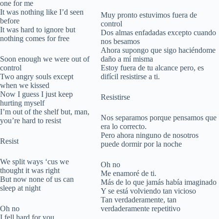
one for me
It was nothing like I’d seen
Muy pronto estuvimos fuera de
before
control
It was hard to ignore but
Dos almas enfadadas excepto cuando
nothing comes for free
nos besamos
Ahora supongo que sigo haciéndome
Soon enough we were out of
daño a mí misma
control
Estoy fuera de tu alcance pero, es
Two angry souls except
difícil resistirse a ti.
when we kissed
Now I guess I just keep
Resistirse
hurting myself
I’m out of the shelf but, man,
Nos separamos porque pensamos que
you’re hard to resist
era lo correcto.
Pero ahora ninguno de nosotros
Resist
puede dormir por la noche
We split ways ‘cus we
Oh no
thought it was right
Me enamoré de ti.
But now none of us can
Más de lo que jamás había imaginado
sleep at night
Y se está volviendo tan vicioso
Tan verdaderamente, tan
Oh no
verdaderamente repetitivo
I fell hard for you