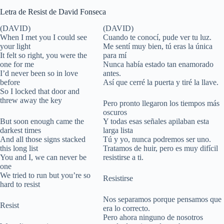
Letra de Resist de David Fonseca
(DAVID)
(DAVID)
When I met you I could see
Cuando te conocí, pude ver tu luz.
your light
Me sentí muy bien, tú eras la única
It felt so right, you were the
para mí
one for me
Nunca había estado tan enamorado
I’d never been so in love
antes.
before
Así que cerré la puerta y tiré la llave.
So I locked that door and
threw away the key
Pero pronto llegaron los tiempos más
oscuros
But soon enough came the
Y todas esas señales apilaban esta
darkest times
larga lista
And all those signs stacked
Tú y yo, nunca podremos ser uno.
this long list
Tratamos de huir, pero es muy difícil
You and I, we can never be
resistirse a ti.
one
We tried to run but you’re so
Resistirse
hard to resist
Nos separamos porque pensamos que
Resist
era lo correcto.
Pero ahora ninguno de nosotros