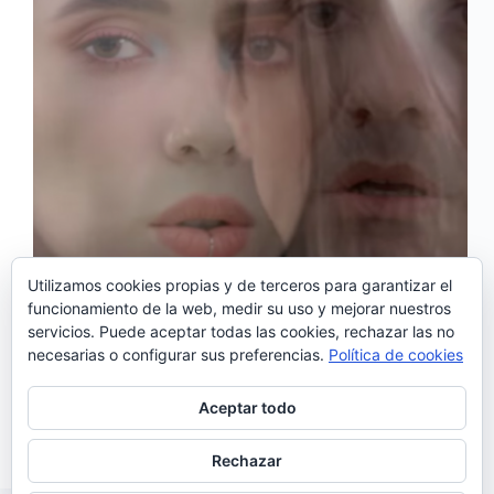
Utilizamos cookies propias y de terceros para garantizar el
funcionamiento de la web, medir su uso y mejorar nuestros
servicios. Puede aceptar todas las cookies, rechazar las no
«Radio Gemini» es el trabajo con el que David
necesarias o configurar sus preferencias.
Política de cookies
Fonseca celebra 20 años de carrera. En él vuelve a
cantar en inglés tras el giro que supuso su anterior
álbum«Futuro eu», cantado en su lengua materna.
Aceptar todo
Durante estos 20 años,…
Noemí Sánchez
01/11/2018
Rechazar