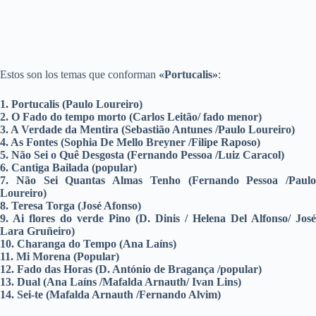
Estos son los temas que conforman
«Portucalis»
:
1. Portucalis (Paulo Loureiro)
2. O Fado do tempo morto (Carlos Leitão/ fado menor)
3. A Verdade da Mentira (Sebastião Antunes /Paulo Loureiro)
4. As Fontes (Sophia De Mello Breyner /Filipe Raposo)
5. Não Sei o Quê Desgosta (Fernando Pessoa /Luiz Caracol)
6. Cantiga Bailada (popular)
7. Não Sei Quantas Almas Tenho (Fernando Pessoa /Paulo
Loureiro)
8. Teresa Torga (José Afonso)
9. Ai flores do verde Pino (D. Dinis / Helena Del Alfonso/ José
Lara Gruñeiro)
10. Charanga do Tempo (Ana Laíns)
11. Mi Morena (Popular)
12. Fado das Horas (D. António de Bragança /popular)
13. Dual (Ana Laíns /Mafalda Arnauth/ Ivan Lins)
14. Sei-te (Mafalda Arnauth /Fernando Alvim)