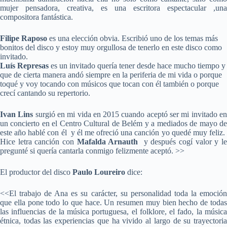
mujer pensadora, creativa, es una escritora espectacular ,una
compositora fantástica.
Filipe Raposo
es una elección obvia. Escribió uno de los temas más
bonitos del disco y estoy muy orgullosa de tenerlo en este disco como
invitado.
Luís Represas
es un invitado quería tener desde hace mucho tiempo y
que de cierta manera andó siempre en la periferia de mi vida o porque
toqué y voy tocando con músicos que tocan con él también o porque
crecí cantando su repertorio.
Ivan Lins
surgió en mi vida en 2015 cuando aceptó ser mi invitado e
un concierto en el Centro Cultural de Belém y a mediados de mayo de
este año hablé con él y él me ofreció una canción yo quedé muy feliz.
Hice letra canción con
Mafalda Arnauth
y después cogí valor y l
pregunté si quería cantarla conmigo felizmente aceptó. >>
El productor del disco
Paulo Loureiro
dice:
<<El trabajo de Ana es su carácter, su personalidad toda la emoción
que ella pone todo lo que hace. Un resumen muy bien hecho de todas
las influencias de la música portuguesa, el folklore, el fado, la música
étnica, todas las experiencias que ha vivido al largo de su trayectoria