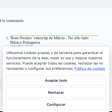
Un comentario
'Bom Destino' videoclip de Márcia - No sólo fado
Música Portuguesa
18/03/2016 / 17:05
Utilizamos cookies propias y de terceros para garantizar el
[…] Su brillante tercer elepé, fue elegido por No sólo
funcionamiento de la web, medir su uso y mejorar nuestros
fado como el mejor disco portugués de 2015. Aquí y
servicios. Puede aceptar todas las cookies, rechazar las no
aquí los enlaces a nuestra […]
necesarias o configurar sus preferencias.
Política de cookies
Aceptar todo
Los comentarios están cerrados.
Rechazar
Configurar