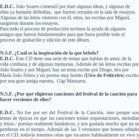
E.D.C.
João Soares comenzó por traer algunas ideas, y algunas de
ellas ya bastante definidas, que fueron cerradas en la sala de ensayos.
Algunas de las letras vinieron con él, otras, las escritas por Miguel,
surgieron durante los ensayos.
Para todo el proceso de producción tuvimos la ayuda de algunos
amigos que fueron fundamentales para que fuera posible todo el
proceso de grabación y edición de este álbum.
N.S.F. ¿Cuál es la inspiración de la que bebéis?
E.D.C.
Este CD tiene una serie de temas que hablan de amor, de la
vida cotidiana y de algunas memorias. Además de las letras escritas por
João Soares y por Miguel, hay un tema escrito por Diogo, dos por
Maria João Abreu y un poema muy bonito (
Uivo do Feiticeiro
) escrito
por una gran amiga nuestra, Gigi Manzarra.
N.S.F. ¿Por qué eligieron canciones del festival de la canción para
hacer versiones de ellos?
E.D.C.
No fue por ser del Festival de la Canción, sino porque so
temas de épocas en que las canciones tenían orquestaciones, melodías
y letras / poemas realmente fantásticos, y nos gustaría mucho que no se
perdieran en el tiempo. Además de las 3 versiones que hemos editado
en el CD, todavía tenemos otras que tocamos habitualmente en vivo y