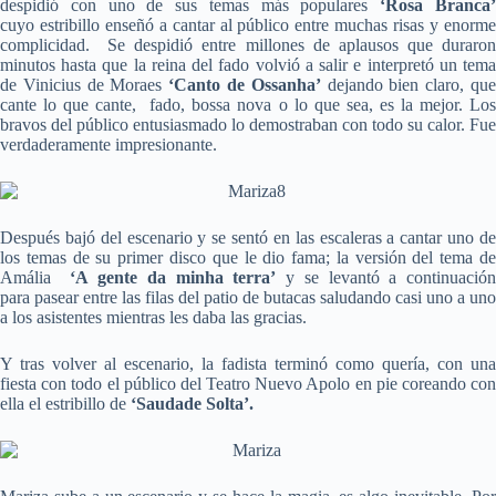
despidió con uno de sus temas más populares
‘Rosa Branca
cuyo estribillo enseñó a cantar al público entre muchas risas y enorme
complicidad. Se despidió entre millones de aplausos que duraron
minutos hasta que la reina del fado volvió a salir e interpretó un tema
de Vinicius de Moraes
‘Canto de Ossanha’
dejando bien claro, qu
cante lo que cante, fado, bossa nova o lo que sea, es la mejor. Los
bravos del público entusiasmado lo demostraban con todo su calor. Fue
verdaderamente impresionante.
Después bajó del escenario y se sentó en las escaleras a cantar uno de
los temas de su primer disco que le dio fama; la versión del tema de
Amália
‘A gente da minha terra’
y se levantó a continuació
para pasear entre las filas del patio de butacas saludando casi uno a uno
a los asistentes mientras les daba las gracias.
Y tras volver al escenario, la fadista terminó como quería, con una
fiesta con todo el público del Teatro Nuevo Apolo en pie coreando con
ella el estribillo de
‘Saudade Solta’.