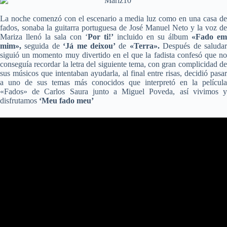
La noche comenzó con el escenario a media luz como en una casa de
fados, sonaba la guitarra portuguesa de José Manuel Neto y la voz de
Mariza llenó la sala con ‘
Por ti!’
incluido en su álbum
«Fado em
mim»,
seguida de
‘Já me deixou’
de
«Terra».
Después de saluda
siguió un momento muy divertido en el que la fadista confesó que no
conseguía recordar la letra del siguiente tema, con gran complicidad de
sus músicos que intentaban ayudarla, al final entre risas, decidió pasar
a uno de sus temas más conocidos que interpretó en la película
«Fados» de Carlos Saura junto a Miguel Poveda, así vivimos y
disfrutamos
‘Meu fado meu’