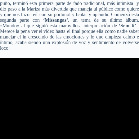
puño, terminó esta primera parte de fado tradicional, más intimista y
dio paso a la Mariza más divertida que maneja al público como quiere
y que nos hizo reír con su portuñol y bailar y aplaudir. Comenzó esta
segunda parte con
‘Missangas’
, un tema de su último álbum
«Mundo» al que siguió esta maravillosa interpretación de
‘Sem ti’
.
Merece la pena ver el vídeo hasta el final porque ella como nadie saber
manejar el in crescendo de las emociones y lo que empieza calmo e
íntimo, acaba siendo una explosión de voz y sentimiento de volverse
loco: