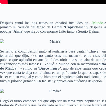
Después cantó los dos temas en español incluidos en «
Mundo
«:
primero su versión del tango de Gardel
‘Caprichosa’
y después la
popular
‘Alma’
que grabó con enorme éxito junto a Sergio Dalma.
Se sentó a continuación junto al guitarrista para cantar ‘Chuva’, un
tema del que dijo: <<si no canto esta, me matan>> entre risas del
público que aplaudió encantado al descubrir que se trataba de una de
sus canciones más famosas. Volvió a Mundo con la maravillosa
‘Rio
de Mágoa’
y siguió su
‘Barco negro’
, uno de esos temas que cad
vez que canta te deja con el alma en un puño ante lo que es capaz de
hacer con su voz, tal y como hizo con el siguiente fado tradicional que
tuvo al público gritando Ah fadista! y bravos con auténtica devoción.
Llegó el turno entonces del que dijo ser un tema muy popular en las
fiestas de Portugal y que ha grabado para su nuevo disco que lanzará el