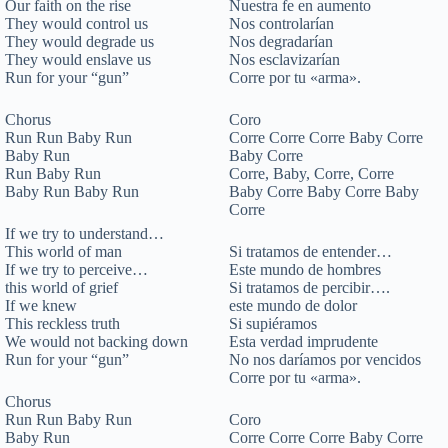
Our faith on the rise
Nuestra fe en aumento
They would control us
Nos controlarían
They would degrade us
Nos degradarían
They would enslave us
Nos esclavizarían
Run for your “gun”
Corre por tu «arma».
Chorus
Coro
Run Run Baby Run
Corre Corre Corre Baby Corre
Baby Run
Baby Corre
Run Baby Run
Corre, Baby, Corre, Corre
Baby Run Baby Run
Baby Corre Baby Corre Baby
Corre
If we try to understand…
This world of man
Si tratamos de entender…
If we try to perceive…
Este mundo de hombres
this world of grief
Si tratamos de percibir….
If we knew
este mundo de dolor
This reckless truth
Si supiéramos
We would not backing down
Esta verdad imprudente
Run for your “gun”
No nos daríamos por vencidos
Corre por tu «arma».
Chorus
Run Run Baby Run
Coro
Baby Run
Corre Corre Corre Baby Corre