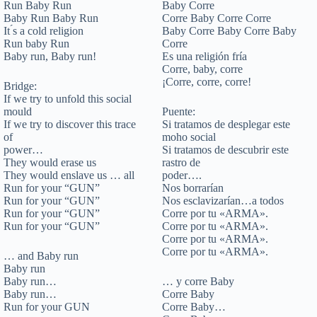
Run Baby Run
Baby Corre
Baby Run Baby Run
Corre Baby Corre Corre
It ́s a cold religion
Baby Corre Baby Corre Baby
Run baby Run
Corre
Baby run, Baby run!
Es una religión fría
Corre, baby, corre
¡Corre, corre, corre!
Bridge:
If we try to unfold this social
mould
Puente:
If we try to discover this trace
Si tratamos de desplegar este
of
moho social
power…
Si tratamos de descubrir este
They would erase us
rastro de
They would enslave us … all
poder….
Run for your “GUN”
Nos borrarían
Run for your “GUN”
Nos esclavizarían…a todos
Run for your “GUN”
Corre por tu «ARMA».
Run for your “GUN”
Corre por tu «ARMA».
Corre por tu «ARMA».
Corre por tu «ARMA».
… and Baby run
Baby run
Baby run…
… y corre Baby
Baby run…
Corre Baby
Run for your GUN
Corre Baby…