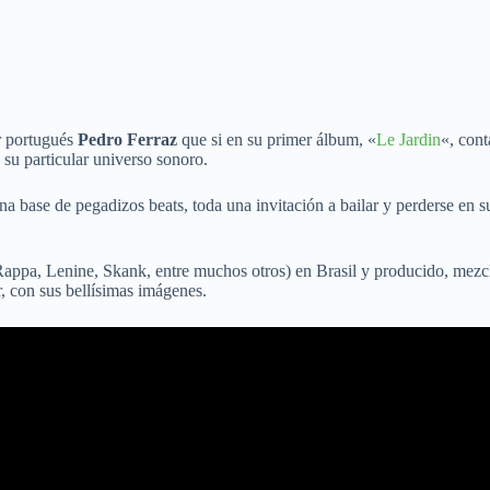
r portugués
Pedro Ferraz
que si en su primer álbum, «
Le Jardin
«, con
 su particular universo sonoro.
na base de pegadizos beats, toda una invitación a bailar y perderse en s
ppa, Lenine, Skank, entre muchos otros) en Brasil y producido, mezcl
, con sus bellísimas imágenes.