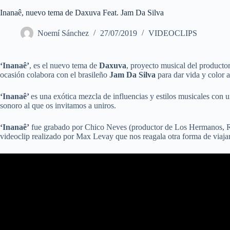
Inanaê, nuevo tema de Daxuva Feat. Jam Da Silva
Noemí Sánchez
27/07/2019
VIDEOCLIPS
‘Inanaê’
, es el nuevo tema de
Daxuva
, proyecto musical del producto
ocasión colabora con el brasileño
Jam Da Silva
para dar vida y color a
‘Inanaê’
es una exótica mezcla de influencias y estilos musicales con u
sonoro al que os invitamos a uniros.
‘Inanaê’
fue grabado por Chico Neves (productor de Los Hermanos, Ra
videoclip realizado por Max Levay que nos reagala otra forma de viajar