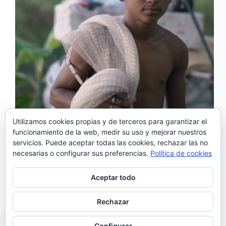
Utilizamos cookies propias y de terceros para garantizar el
funcionamiento de la web, medir su uso y mejorar nuestros
servicios. Puede aceptar todas las cookies, rechazar las no
‘Inanaê’, es el nuevo tema de Daxuva, proyecto
necesarias o configurar sus preferencias.
Política de cookies
musical del productor portugués Pedro Ferraz que si
en su primer álbum, «Le Jardin«, contaba con Nina
Miranda para poner voz a sus composiciones, en esta
Aceptar todo
ocasión colabora con el brasileño Jam Da Silva…
Noemí Sánchez
27/07/2019
Rechazar
Configurar