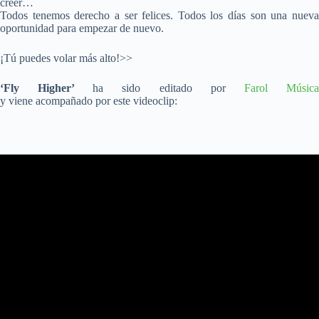
creer…
Todos tenemos derecho a ser felices. Todos los días son una nueva
oportunidad para empezar de nuevo.
¡Tú puedes volar más alto!>>
‘Fly Higher’
ha sido editado por
Farol Músic
y viene acompañado por este videoclip: