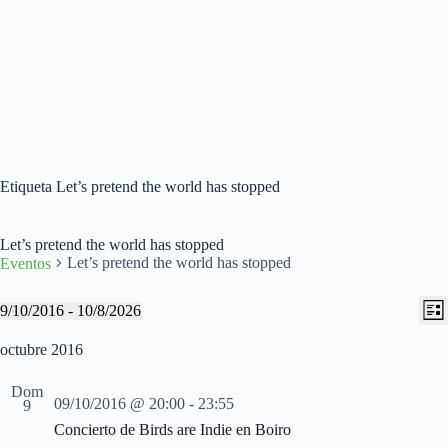
Etiqueta
Let’s pretend the world has stopped
Let’s pretend the world has stopped
Let’s pretend the world has stopped
Eventos
N
N
Eventos
9/10/2016
 - 
10/8/2026
L
a
a
S
i
v
v
e
octubre 2016
s
e
e
l
t
g
g
e
a
Dom
a
a
c
09/10/2016 @ 20:00
-
23:55
9
c
c
c
i
Concierto de Birds are Indie en Boiro
i
i
o
ó
ó