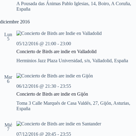
A Pousada das Ánimas
Pablo Iglesias, 14, Boiro, A Coruña,
n
n
n
España
a
d
d
l
e
e
a
diciembre 2016
v
v
f
i
i
e
s
s
Lun
c
t
t
5
h
05/12/2016 @ 21:00
-
23:00
a
a
a
s
s
.
Concierto de Birds are indie en Valladolid
d
e
Herminios Jazz
Plaza Universidad, s/n, Valladolid, España
E
v
e
Mar
6
n
06/12/2016 @ 21:30
-
23:55
t
o
Concierto de Birds are indie en Gijón
Toma 3
Calle Marqués de Casa Valdés, 27, Gijón, Asturias,
España
Mié
7
07/12/2016 @ 20:45
-
23:55