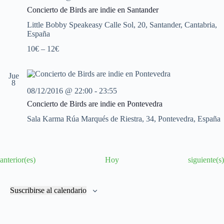
Concierto de Birds are indie en Santander
Little Bobby Speakeasy
Calle Sol, 20, Santander, Cantabria,
España
10€ – 12€
Jue
8
08/12/2016 @ 22:00
-
23:55
Concierto de Birds are indie en Pontevedra
Sala Karma
Rúa Marqués de Riestra, 34, Pontevedra, España
E
E
anterior(es)
Hoy
siguiente(s)
v
v
e
e
n
n
Suscribirse al calendario
t
t
o
o
s
s