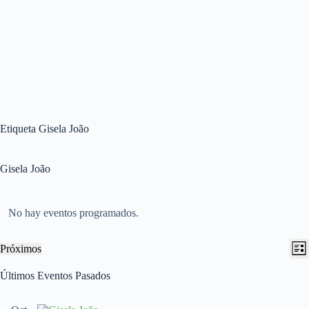
Etiqueta
Gisela João
Gisela João
No hay eventos programados.
N
N
Próximos
L
a
a
S
i
v
v
e
Últimos Eventos Pasados
s
e
e
l
t
g
g
e
a
a
a
c