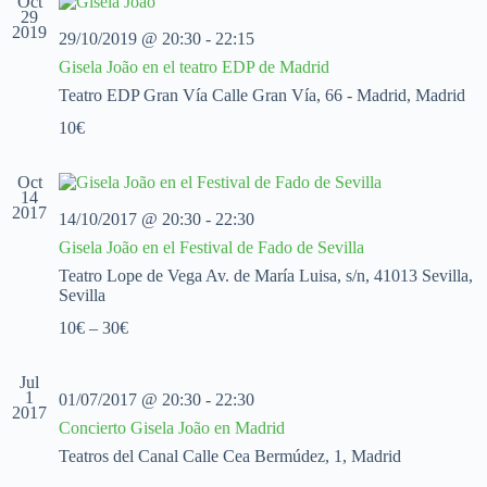
Oct
c
c
c
29
2019
i
i
i
29/10/2019 @ 20:30
-
22:15
o
ó
ó
Gisela João en el teatro EDP de Madrid
n
n
n
a
d
d
Teatro EDP Gran Vía
Calle Gran Vía, 66 - Madrid, Madrid
l
e
e
a
10€
v
v
f
i
i
e
s
s
c
Oct
t
t
14
h
a
a
2017
a
14/10/2017 @ 20:30
-
22:30
s
s
.
Gisela João en el Festival de Fado de Sevilla
d
e
Teatro Lope de Vega
Av. de María Luisa, s/n, 41013 Sevilla,
E
Sevilla
v
10€ – 30€
e
n
t
Jul
o
1
01/07/2017 @ 20:30
-
22:30
2017
Concierto Gisela João en Madrid
Teatros del Canal
Calle Cea Bermúdez, 1, Madrid