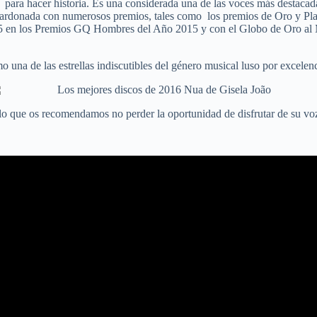
 para hacer historia. Es una considerada una de las voces más destacada
lardonada con numerosos premios, tales como los premios de Oro y Pla
 en los Premios GQ Hombres del Año 2015 y con el Globo de Oro al Mej
 una de las estrellas indiscutibles del género musical luso por excelenc
 lo que os recomendamos no perder la oportunidad de disfrutar de su voz