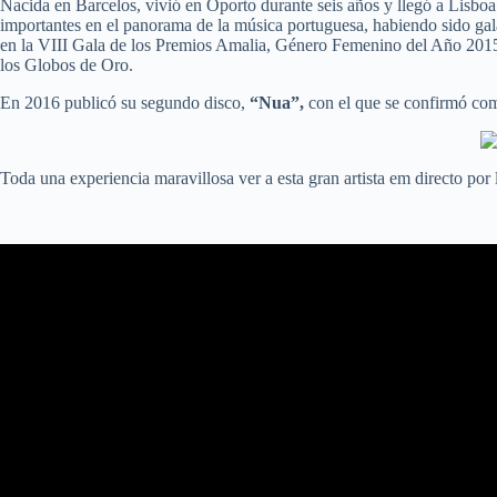
Nacida en Barcelos, vivió en Oporto durante seis años y llegó a Lisboa
importantes en el panorama de la música portuguesa, habiendo sido ga
en la VIII Gala de los Premios Amalia, Género Femenino del Año 2015
los Globos de Oro.
En 2016 publicó su segundo disco,
“Nua”,
con el que se confirmó como
Toda una experiencia maravillosa ver a esta gran artista em directo por