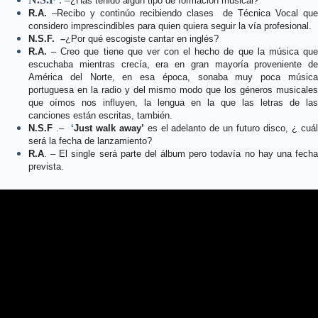
¿Has tenido algún tipo de formación musical?
R.A.
–Recibo y continúo recibiendo clases de Técnica Vocal que
considero imprescindibles para quien quiera seguir la vía profesional.
N.S.F. –
¿Por qué escogiste cantar en inglés?
R.A.
– Creo que tiene que ver con el hecho de que la música que
escuchaba mientras crecía, era en gran mayoría proveniente de
América del Norte, en esa época, sonaba muy poca música
portuguesa en la radio y del mismo modo que los géneros musicales
que oímos nos influyen, la lengua en la que las letras de las
canciones están escritas, también.
N.S.F
.–
‘
Just walk away’
es el adelanto de un futuro disco, ¿ cuá
será la fecha de lanzamiento?
R.A
. – El single será parte del álbum pero todavía no hay una fecha
prevista.