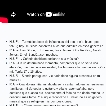
N.S.F .
–Tu música bebe de influencias del soul, r n’b, blues, pop,
folk, ¿ hay músicos concretos a los que admires en esos géneros?
R.A.
– Joss Stone, Ed Sheeran, Jose James, Otis Redding, Norah
Jones, Emeli Sandé…son muchos.
N.S.F
. –¿Cuándo decidiste dedicarte a la música?
R.A.
–En un determinado momento, comprendí que no sería una
elección, más bien una necesidad, fue la música la que me escogió a
mí. Tenía 17 o 18 años.
N.S.F.
–Siendo portuguesa, ¿el fado tiene alguna presencia en tu
música?
R.A.
– Cuando era niña, mi abuela solía cantar fado en las reuniones
familiares, mi tío cogía la guitarra y ella lo acompañaba, pero
confieso que cuando era adolescente el fado no me decía mucho, lo
descubrí más tarde. Y aunque reconozco su valor, no es un género
musical que se refleje en mis composiciones.
N.S.F.
–¿Cómo sueles componer tus canciones?