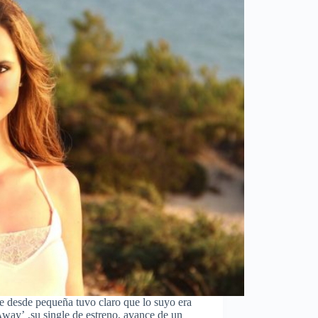
e desde pequeña tuvo claro que lo suyo era
Away’ ,su single de estreno, avance de un