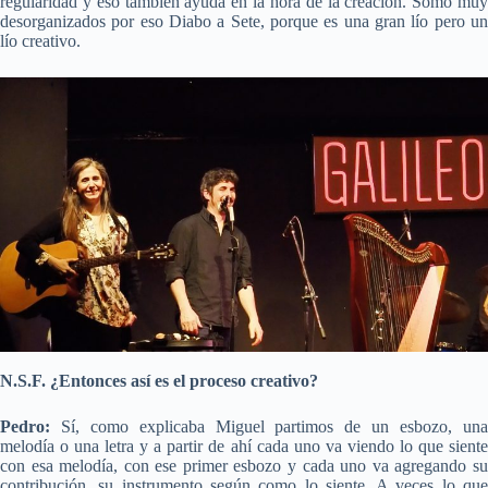
regularidad y eso también ayuda en la hora de la creación. Somo muy
desorganizados por eso Diabo a Sete, porque es una gran lío pero un
lío creativo.
N.S.F. ¿Entonces así es el proceso creativo?
Pedro:
Sí, como explicaba Miguel partimos de un esbozo, una
melodía o una letra y a partir de ahí cada uno va viendo lo que siente
con esa melodía, con ese primer esbozo y cada uno va agregando su
contribución, su instrumento según como lo siente. A veces lo que