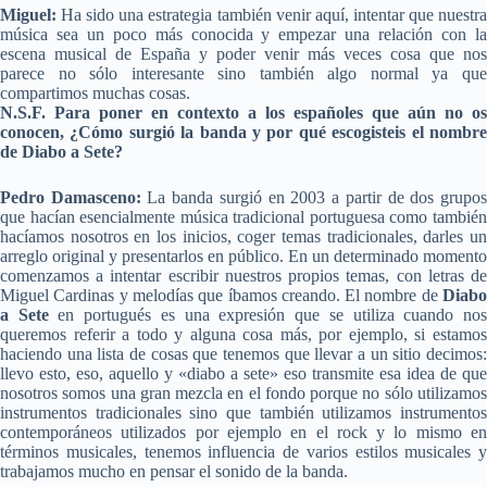
Miguel:
Ha sido una estrategia también venir aquí, intentar que nuestra
música sea un poco más conocida y empezar una relación con la
escena musical de España y poder venir más veces cosa que nos
parece no sólo interesante sino también algo normal ya que
compartimos muchas cosas.
N.S.F. Para poner en contexto a los españoles que aún no os
conocen, ¿Cómo surgió la banda y por qué escogisteis el nombre
de Diabo a Sete?
Pedro Damasceno:
La banda surgió en 2003 a partir de dos grupo
que hacían esencialmente música tradicional portuguesa como también
hacíamos nosotros en los inicios, coger temas tradicionales, darles un
arreglo original y presentarlos en público. En un determinado momento
comenzamos a intentar escribir nuestros propios temas, con letras de
Miguel Cardinas y melodías que íbamos creando. El nombre de
Diabo
a Sete
en portugués es una expresión que se utiliza cuando no
queremos referir a todo y alguna cosa más, por ejemplo, si estamos
haciendo una lista de cosas que tenemos que llevar a un sitio decimos:
llevo esto, eso, aquello y «diabo a sete» eso transmite esa idea de que
nosotros somos una gran mezcla en el fondo porque no sólo utilizamos
instrumentos tradicionales sino que también utilizamos instrumentos
contemporáneos utilizados por ejemplo en el rock y lo mismo en
términos musicales, tenemos influencia de varios estilos musicales y
trabajamos mucho en pensar el sonido de la banda.