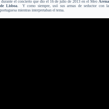
durante el concierto que dio el 16 de julio de 2013 en el Meo
Arena
de Lisboa
. Y como siempre, usó sus armas de seductor con la
portuguesa mientras interpretaban el tema.