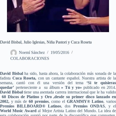
David Bisbal, Julio Iglesias, Niña Pastori y Cuca Roseta
Noemí Sánchez
19/05/2016
COLABORACIONES
David Bisbal
ha sido, hasta ahora, la colaboración más sonada de l
fadista
Cuca Roseta,
con un cantante español. Nuestra artista de l
semana, cantó con él una versión del tema
‘Si te quisiera
quedar’
perteneciente a su álbum
» Tú y yo»
publicado en 2014.
David Bisbal
tiene una asentada carrera internacional que le ha valid
60 Discos de Platino y Oro ,desde su primer disco lanzado e
2002,
y más de
60 premios
, como el
GRAMMY® Latino
, vario
Premios BILLBOARD® Latinos
, dos
Premios ONDAS
, y e
World Music Award
al Mejor Artista Latino del Mundo. La idea d
esta colaboración surgió por parte de la discográfica que comparten,