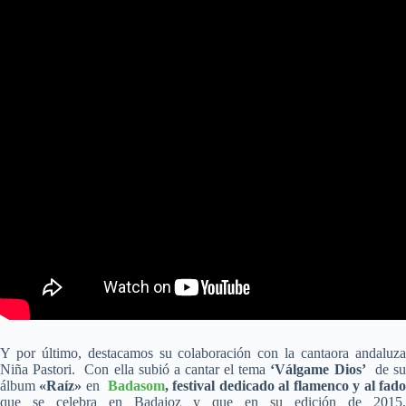
Y por último, destacamos su colaboración con la cantaora andaluza
Niña Pastori. Con ella subió a cantar el tema
‘Válgame Dios’
de s
álbum
«Raíz»
en
Badasom
, festival dedicado al flamenco y al fad
que se celebra en Badajoz y que en su edición de 2015,