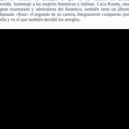
rendía homenaje a las mujeres flamencas y fadistas. Cuca Roseta, una
gran enamorada y admiradora del flamenco, también tiene un álbum
llamado «Raiz» el segundo de su carrera, íntegramente compuesto por
ella y en el que también decidió los arreglos.