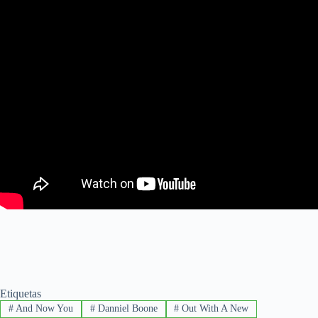
Etiquetas
#
And Now You
#
Danniel Boone
#
Out With A New