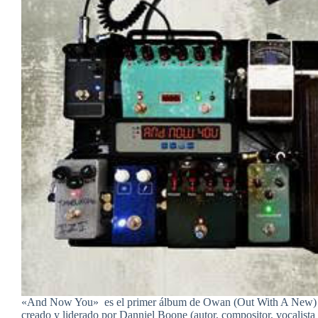
«And Now You» es el primer álbum de Owan (Out With A New) 
creado y liderado por Danniel Boone (autor, compositor, vocalista