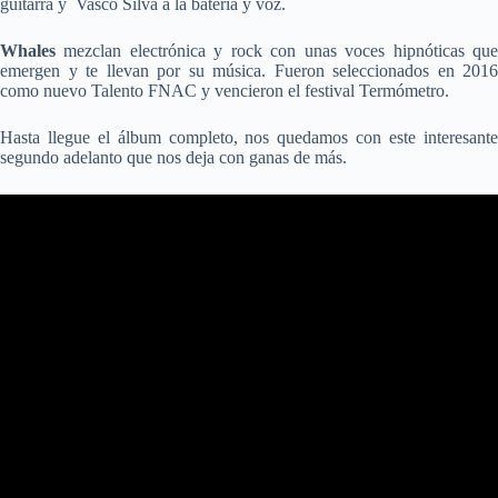
guitarra y Vasco Silva a la batería y voz.
Whales
mezclan electrónica y rock con unas voces hipnóticas que
emergen y te llevan por su música. Fueron seleccionados en 2016
como nuevo Talento FNAC y vencieron el festival Termómetro.
Hasta llegue el álbum completo, nos quedamos con este interesante
segundo adelanto que nos deja con ganas de más.