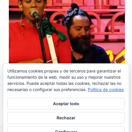
Utilizamos cookies propias y de terceros para garantizar el
funcionamiento de la web, medir su uso y mejorar nuestros
servicios. Puede aceptar todas las cookies, rechazar las no
necesarias o configurar sus preferencias.
Política de cookies
Y lo volvió a hacer, una vez más, Carmen Souza…
con un corazón enraizado en Cabo Verde, una voz
negra como la noche en la selva y un alma musical
Aceptar todo
tan pura como el brillo de su propia sonrisa, la…
Juan Barrero
05/10/2019
Rechazar
Configurar