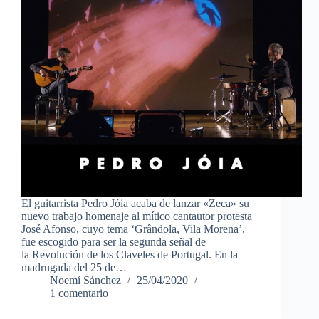
El guitarrista Pedro Jóia acaba de lanzar «Zeca» su
nuevo trabajo homenaje al mítico cantautor protesta
José Afonso, cuyo tema ‘Grândola, Vila Morena’,
fue escogido para ser la segunda señal de
la Revolución de los Claveles de Portugal. En la
madrugada del 25 de…
Noemí Sánchez
25/04/2020
1 comentario