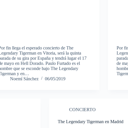
Por fin llega el esperado concierto de The
Por fi
Legendary Tigerman en Vitoria, será la quinta
Legend
parada de su gira por España y tendrá lugar el 17
parada
de mayo en Hell Dorado. Paulo Furtado es el
de may
hombre que se esconde bajo The Legendary
hombr
Tigerman y en…
Tiger
Noemí Sánchez
06/05/2019
CONCIERTO
The Legendary Tigerman en Madrid