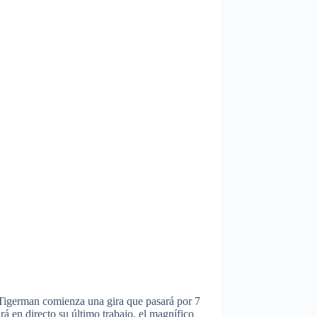
igerman comienza una gira que pasará por 7
á en directo su último trabajo, el magnífico