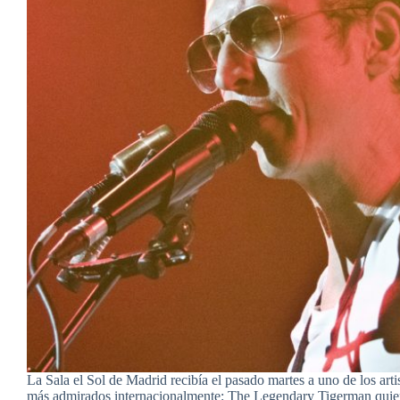
La Sala el Sol de Madrid recibía el pasado martes a uno de los arti
más admirados internacionalmente: The Legendary Tigerman quie