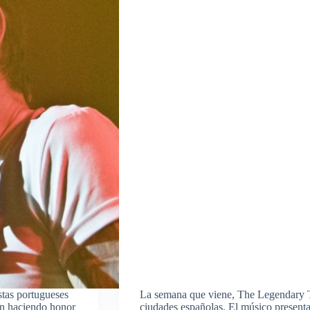
stas portugueses
La semana que viene, The Legendary T
n haciendo honor
ciudades españolas. El músico presentar