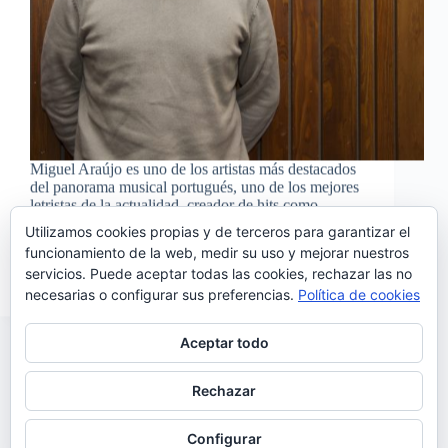
Miguel Araújo es uno de los artistas más destacados
del panorama musical portugués, uno de los mejores
letristas de la actualidad, creador de hits como
Reader’s Digest para algunos de los mejores
Utilizamos cookies propias y de terceros para garantizar el
artistas portugueses como António Zambujo,Ana
funcionamiento de la web, medir su uso y mejorar nuestros
Moura o Carminho y autor entre otros…
servicios. Puede aceptar todas las cookies, rechazar las no
Noemí Sánchez
27/12/2017
necesarias o configurar sus preferencias.
Política de cookies
Aceptar todo
Rechazar
SIGUIENTE
Configurar