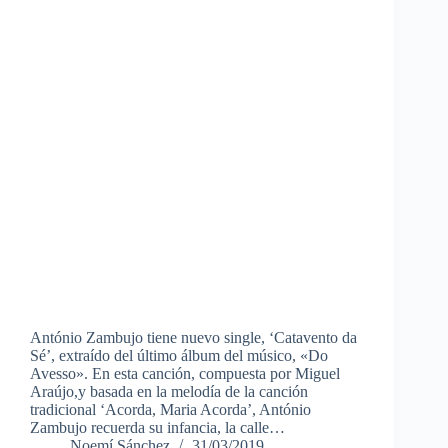
António Zambujo tiene nuevo single, ‘Catavento da
Sé’, extraído del último álbum del músico, «Do
Avesso». En esta canción, compuesta por Miguel
Araújo,y basada en la melodía de la canción
tradicional ‘Acorda, Maria Acorda’, António
Zambujo recuerda su infancia, la calle…
Noemí Sánchez
31/03/2019