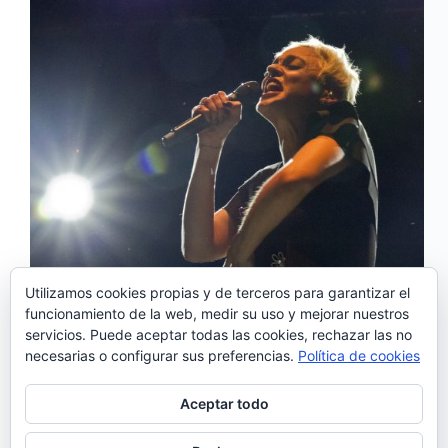
Utilizamos cookies propias y de terceros para garantizar el
funcionamiento de la web, medir su uso y mejorar nuestros
Hoy es el Día mundial de la voz y para celebrarlo,
servicios. Puede aceptar todas las cookies, rechazar las no
recordamos que además de con muy buenos
necesarias o configurar sus preferencias.
Política de cookies
músicos, Portugal cuenta con voces maravillosas.
Aquí os proponemos una pequeña selección de las
mejores voces de Portugal y del mundo. La
Aceptar todo
primera…
Noemí Sánchez
16/04/2016