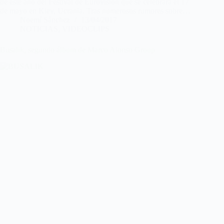
de este año del Festival de Eurovisión que se celebrará el 17
de mayo en Kiev, Ucrania. Tras numerosos rumores sobre…
Noemí Sánchez
13/04/2017
NOTICIAS
,
VIDEOCLIPS
Busalik, segundo álbum de Marco Alonso Group