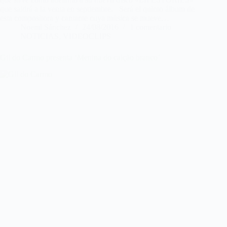
que saldrá a la venta en septiembre. Será el quinto álbum de
esta compositora y cantante cuya música se mueve…
Noemí Sánchez
24/08/2016
1 comentario
NOTICIAS
,
VIDEOCLIPS
Gil do Carmo presenta ‘Menina do calção branco’