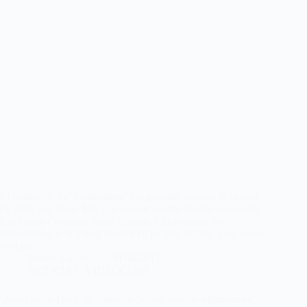
El videoclip de ‘Sailormoon’ fue grabado durante el verano
de 2016 por Tiago Iúri que estuvo acompañando a la banda
Les Crazy Coconuts antes, durante y después de los
conciertos que la banda ofreció en BONS SONS y en Suave
Fest en…
Noemí Sánchez
30/04/2017
NOTICIAS
,
VIDEOCLIPS
‘Amar pelos Dois’ de Salvador Sobral versión «flamenca»