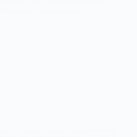
‘Baby Let’s Get Close’ , lo nuevo de Joana Machado
‘Baby Let’s Get Close’ es el nuevo tema de Joana Machado,
que sirve como adelanto a su nuevo disco «LIFESTORIES»