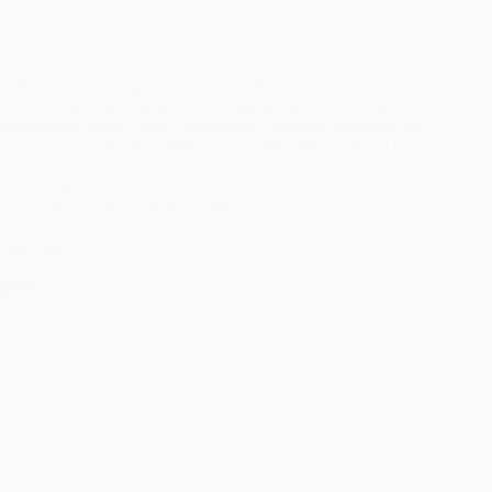
«Busalik» es el segundo trabajo de Marco Alonso Group, un
álbum singular que ofrece nuevas sonoridades dentro de la
denominada world music, mezclando flamenco moderno con
jazz, música tradicional portuguesa, fado y bossa nova. Una
interesante propuesta musical que rompe…
Noemí Sánchez
27/03/2017
NOTICIAS
,
VIDEOCLIPS
«Mielikki» nuevo álbum de Ararur