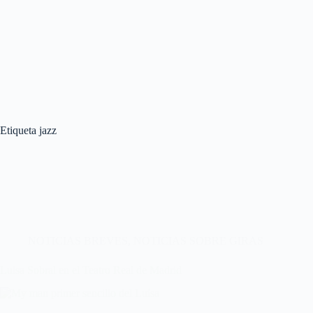
Etiqueta
jazz
NOTICIAS BREVES
,
NOTICIAS SOBRE GIRAS
Luisa Sobral en el Teatro Real de Madrid