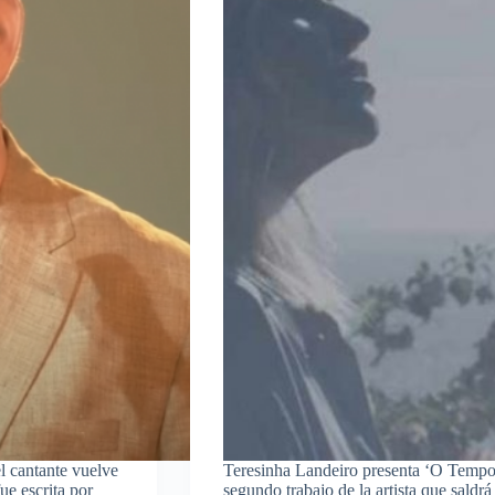
l cantante vuelve
Teresinha Landeiro presenta ‘O Tempo
fue escrita por
segundo trabajo de la artista que sald