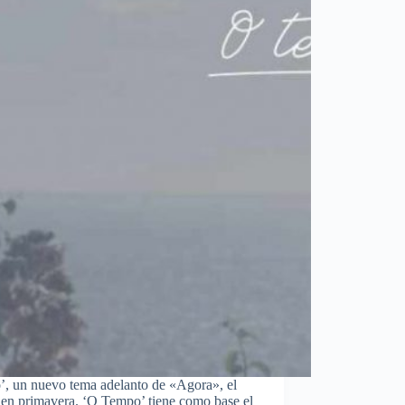
’, un nuevo tema adelanto de «Agora», el
rá en primavera. ‘O Tempo’ tiene como base el