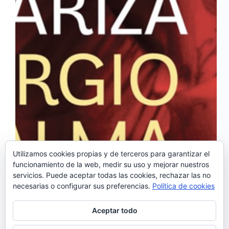
Utilizamos cookies propias y de terceros para garantizar el
funcionamiento de la web, medir su uso y mejorar nuestros
servicios. Puede aceptar todas las cookies, rechazar las no
Mariza, una de las voces más internacionales de
necesarias o configurar sus preferencias.
Política de cookies
Portugal, colabora ,una vez más, con un artista
español. En este caso, se trata de Sergio Dalma,
nombre artístico del catalán Josep Capdevila. El
Aceptar todo
tema que la fadista ha escogido para esta…
Noemí Sánchez
07/05/2016